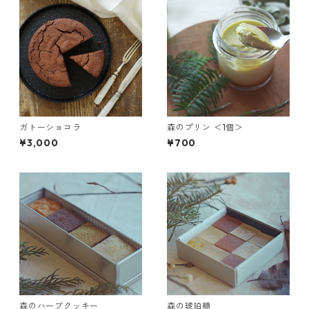
ガトーショコラ
森のプリン ＜1個＞
¥3,000
¥700
森のハーブクッキー
森の琥珀糖