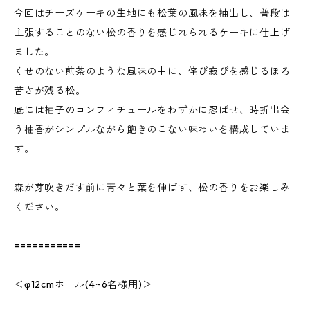
今回はチーズケーキの生地にも松葉の風味を抽出し、普段は
主張することのない松の香りを感じれられるケーキに仕上げ
ました。
くせのない煎茶のような風味の中に、侘び寂びを感じるほろ
苦さが残る松。
底には柚子のコンフィチュールをわずかに忍ばせ、時折出会
う柚香がシンプルながら飽きのこない味わいを構成していま
す。
森が芽吹きだす前に青々と葉を伸ばす、松の香りをお楽しみ
ください。
===========
＜φ12cmホール(4~6名様用)＞