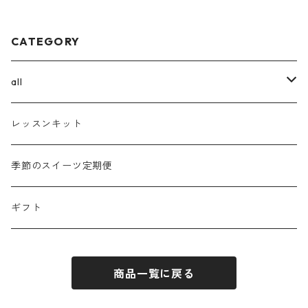
CATEGORY
all
ボタニカルチーズケーキ
レッスンキット
パウンドケーキ
季節のスイーツ定期便
コンフィズリー
ギフト
果子花
商品一覧に戻る
ギフト