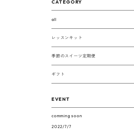
CATEGORY
all
ボタニカルチーズケーキ
レッスンキット
パウンドケーキ
季節のスイーツ定期便
コンフィズリー
ギフト
果子花
EVENT
ギフト
comming soon
2022/7/7