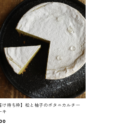
届け待ち枠】松と柚子のボタニカルチー
ーキ
00