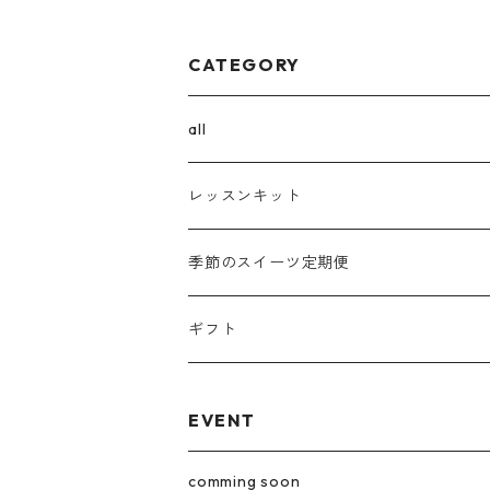
CATEGORY
all
ボタニカルチーズケーキ
レッスンキット
パウンドケーキ
季節のスイーツ定期便
コンフィズリー
ギフト
果子花
EVENT
ギフト
comming soon