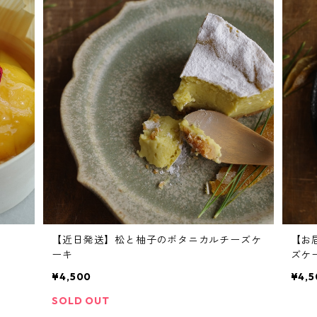
【近日発送】松と柚子のボタニカルチーズケ
【お
ーキ
ズケ
¥4,500
¥4,5
SOLD OUT