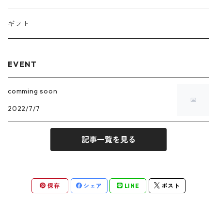
コンフィズリー
ギフト
果子花
EVENT
ギフト
comming soon
2022/7/7
記事一覧を見る
保存
シェア
LINE
ポスト