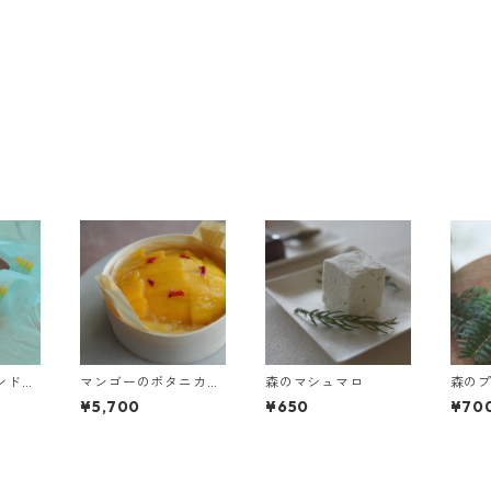
ンドケ
マンゴーのボタニカル
森のマシュマロ
森のプ
チーズケーキ
¥5,700
¥650
¥70