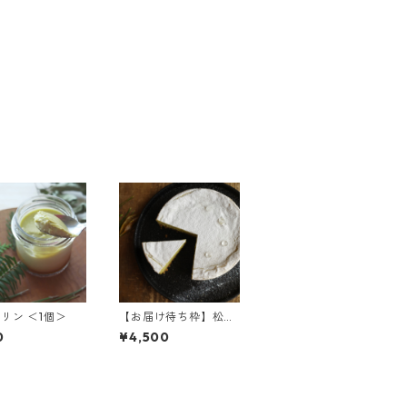
リン ＜1個＞
【お届け待ち枠】松と
柚子のボタニカルチー
0
¥4,500
ズケーキ