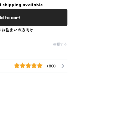
l shipping available
d to cart
にお住まいの方向け
通報する
(80)