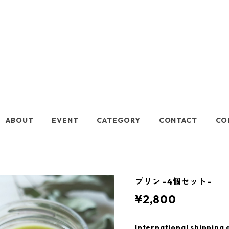
七十二
ABOUT
EVENT
CATEGORY
CONTACT
CO
プリン -4個セット-
¥2,800
International shipping 