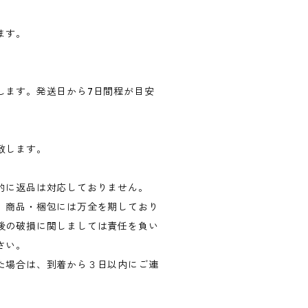
ます。
します。発送日から7日間程が目安
致します。
的に返品は対応しておりません。
。商品・梱包には万全を期しており
後の破損に関しましては責任を負い
さい。
た場合は、到着から３日以内にご連