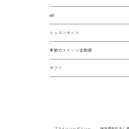
all
ボタニカルチーズケーキ
レッスンキット
パウンドケーキ
季節のスイーツ定期便
コンフィズリー
ギフト
果子花
ギフト
プライバシーポリシー
特定商取引法に