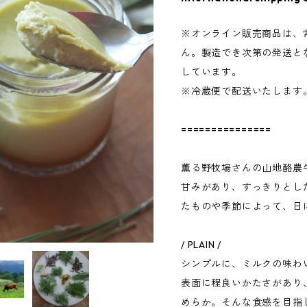
※オンライン販売商品は、
ん。製造でき次第の発送と
しています。
※冷蔵便で配送いたします
===============
薫る野牧場さんの山地酪農
甘みがあり、すっきりとし
たものや季節によって、日
/ PLAIN /
シンプルに、ミルクの味わ
表面に程良いかたさがあり
めらか。そんな食感を目指